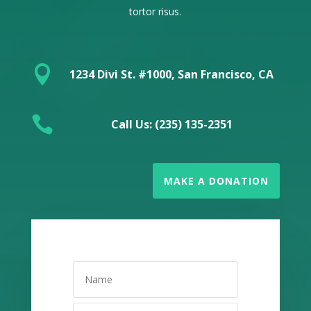
tortor risus.

1234 Divi St. #1000, San Francisco, CA

Call Us: (235) 135-2351
MAKE A DONATION